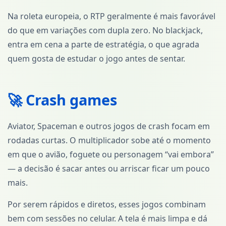
Na roleta europeia, o RTP geralmente é mais favorável
do que em variações com dupla zero. No blackjack,
entra em cena a parte de estratégia, o que agrada
quem gosta de estudar o jogo antes de sentar.
🚀 Crash games
Aviator, Spaceman e outros jogos de crash focam em
rodadas curtas. O multiplicador sobe até o momento
em que o avião, foguete ou personagem “vai embora”
— a decisão é sacar antes ou arriscar ficar um pouco
mais.
Por serem rápidos e diretos, esses jogos combinam
bem com sessões no celular. A tela é mais limpa e dá