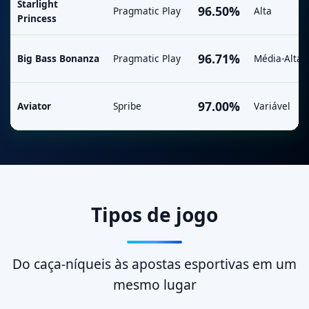
Starlight
96.50%
Pragmatic Play
Alta
Princess
96.71%
Big Bass Bonanza
Pragmatic Play
Média-Alta
97.00%
Aviator
Spribe
Variável
Tipos de jogo
Do caça‑níqueis às apostas esportivas em um
mesmo lugar