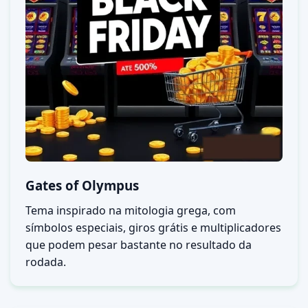
Gates of Olympus
Tema inspirado na mitologia grega, com
símbolos especiais, giros grátis e multiplicadores
que podem pesar bastante no resultado da
rodada.