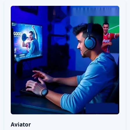
Aviator