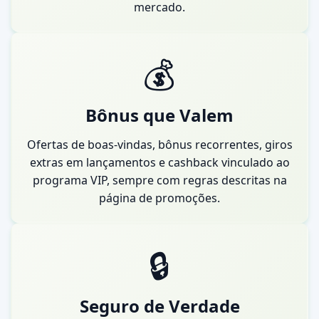
mercado.
💰
Bônus que Valem
Ofertas de boas‑vindas, bônus recorrentes, giros
extras em lançamentos e cashback vinculado ao
programa VIP, sempre com regras descritas na
página de promoções.
🔒
Seguro de Verdade