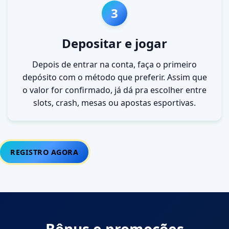
3
Depositar e jogar
Depois de entrar na conta, faça o primeiro
depósito com o método que preferir. Assim que
o valor for confirmado, já dá pra escolher entre
slots, crash, mesas ou apostas esportivas.
REGISTRO AGORA