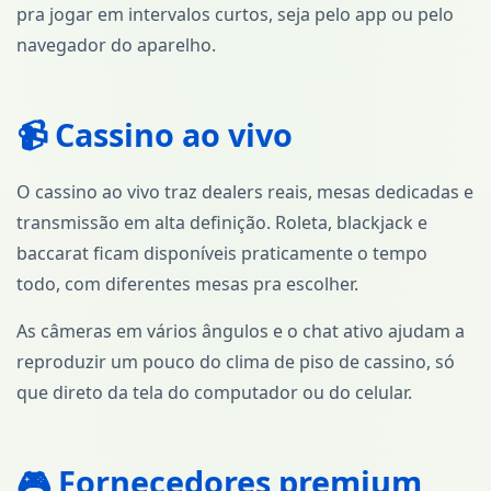
pra jogar em intervalos curtos, seja pelo app ou pelo
navegador do aparelho.
📹 Cassino ao vivo
O cassino ao vivo traz dealers reais, mesas dedicadas e
transmissão em alta definição. Roleta, blackjack e
baccarat ficam disponíveis praticamente o tempo
todo, com diferentes mesas pra escolher.
As câmeras em vários ângulos e o chat ativo ajudam a
reproduzir um pouco do clima de piso de cassino, só
que direto da tela do computador ou do celular.
🎮 Fornecedores premium