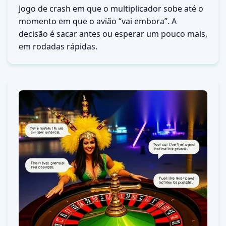
Jogo de crash em que o multiplicador sobe até o
momento em que o avião “vai embora”. A
decisão é sacar antes ou esperar um pouco mais,
em rodadas rápidas.