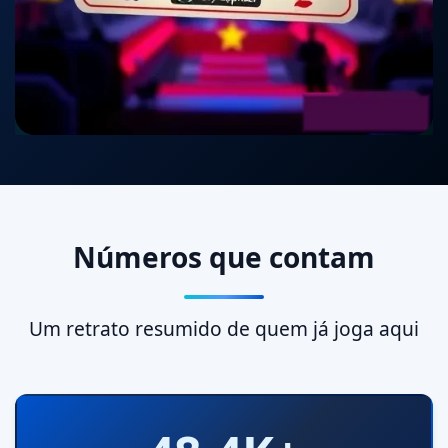
Números que contam
Um retrato resumido de quem já joga aqui