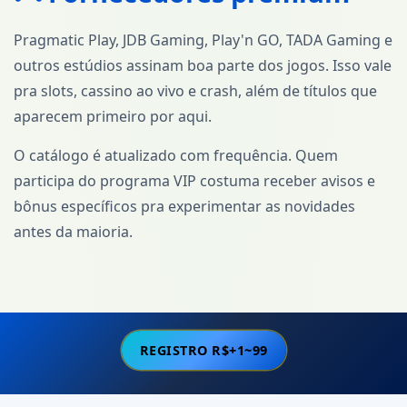
Pragmatic Play, JDB Gaming, Play'n GO, TADA Gaming e
outros estúdios assinam boa parte dos jogos. Isso vale
pra slots, cassino ao vivo e crash, além de títulos que
aparecem primeiro por aqui.
O catálogo é atualizado com frequência. Quem
participa do programa VIP costuma receber avisos e
bônus específicos pra experimentar as novidades
antes da maioria.
REGISTRO R$+1~99