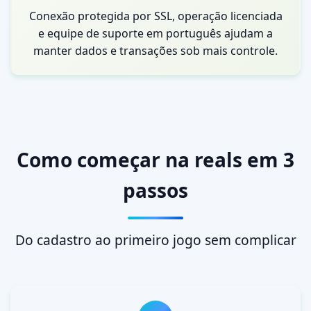
Conexão protegida por SSL, operação licenciada
e equipe de suporte em português ajudam a
manter dados e transações sob mais controle.
Como começar na reals em 3
passos
Do cadastro ao primeiro jogo sem complicar