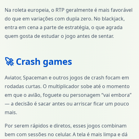
Na roleta europeia, o RTP geralmente é mais favorável
do que em variações com dupla zero. No blackjack,
entra em cena a parte de estratégia, o que agrada
quem gosta de estudar o jogo antes de sentar.
🚀 Crash games
Aviator, Spaceman e outros jogos de crash focam em
rodadas curtas. O multiplicador sobe até o momento
em que o avião, foguete ou personagem “vai embora”
— a decisão é sacar antes ou arriscar ficar um pouco
mais.
Por serem rápidos e diretos, esses jogos combinam
bem com sessões no celular. A tela é mais limpa e dá