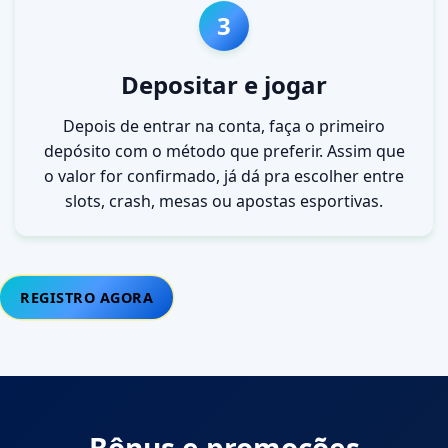
3
Depositar e jogar
Depois de entrar na conta, faça o primeiro
depósito com o método que preferir. Assim que
o valor for confirmado, já dá pra escolher entre
slots, crash, mesas ou apostas esportivas.
REGISTRO AGORA