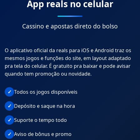
App reals no celular
Cassino e apostas direto do bolso
O aplicativo oficial da reals para iOS e Android traz os
mesmos jogos e funções do site, em layout adaptado
pra tela do celular. É gratuito pra baixar e pode avisar
quando tem promoção ou novidade.
✓
Todos os jogos disponíveis
✓
Depósito e saque na hora
✓
Suporte o tempo todo
✓
Aviso de bônus e promo