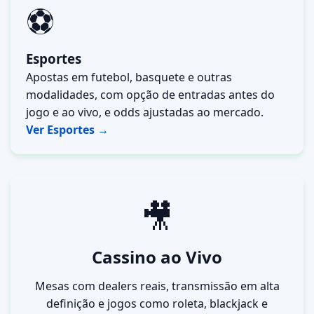
⚽
Esportes
Apostas em futebol, basquete e outras
modalidades, com opção de entradas antes do
jogo e ao vivo, e odds ajustadas ao mercado.
Ver Esportes →
🎥
Cassino ao Vivo
Mesas com dealers reais, transmissão em alta
definição e jogos como roleta, blackjack e