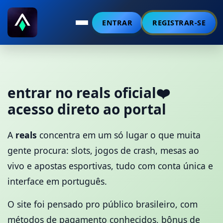
ENTRAR
REGISTRAR-SE
entrar no reals oficial❤️
acesso direto ao portal
A
reals
concentra em um só lugar o que muita
gente procura: slots, jogos de crash, mesas ao
vivo e apostas esportivas, tudo com conta única e
interface em português.
O site foi pensado pro público brasileiro, com
métodos de pagamento conhecidos, bônus de