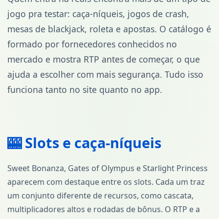
jogo pra testar: caça‑níqueis, jogos de crash,
mesas de blackjack, roleta e apostas. O catálogo é
formado por fornecedores conhecidos no
mercado e mostra RTP antes de começar, o que
ajuda a escolher com mais segurança. Tudo isso
funciona tanto no site quanto no app.
🎰 Slots e caça-níqueis
Sweet Bonanza, Gates of Olympus e Starlight Princess
aparecem com destaque entre os slots. Cada um traz
um conjunto diferente de recursos, como cascata,
multiplicadores altos e rodadas de bônus. O RTP e a