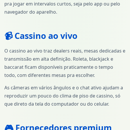
pra jogar em intervalos curtos, seja pelo app ou pelo
navegador do aparelho.
📹 Cassino ao vivo
O cassino ao vivo traz dealers reais, mesas dedicadas e
transmissão em alta definição. Roleta, blackjack e
baccarat ficam disponíveis praticamente o tempo
todo, com diferentes mesas pra escolher.
As câmeras em vários ângulos e o chat ativo ajudam a
reproduzir um pouco do clima de piso de cassino, só
que direto da tela do computador ou do celular.
🎮 Fornecedores premium