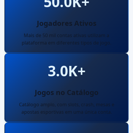
50.0K+
Jogadores Ativos
Mais de 50 mil contas ativas utilizam a
plataforma em diferentes tipos de jogo.
3.0K+
Jogos no Catálogo
Catálogo amplo, com slots, crash, mesas e
apostas esportivas em uma única conta.