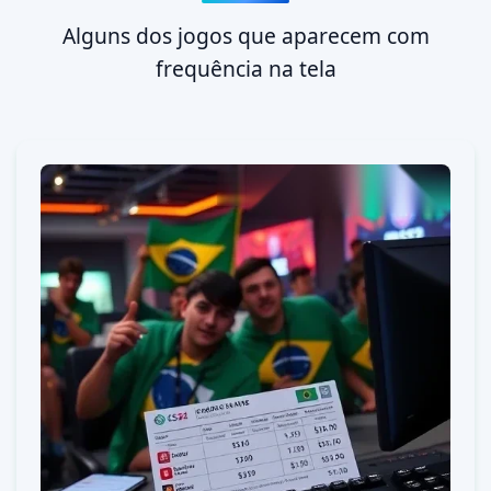
Alguns dos jogos que aparecem com
frequência na tela