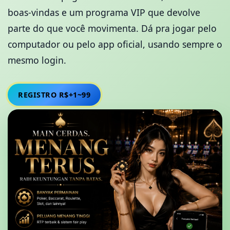
boas‑vindas e um programa VIP que devolve
parte do que você movimenta. Dá pra jogar pelo
computador ou pelo app oficial, usando sempre o
mesmo login.
REGISTRO R$+1~99