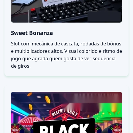
Sweet Bonanza
Slot com mecânica de cascata, rodadas de bônus
e multiplicadores altos. Visual colorido e ritmo de
jogo que agrada quem gosta de ver sequência
de giros.