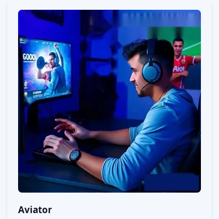
Aviator