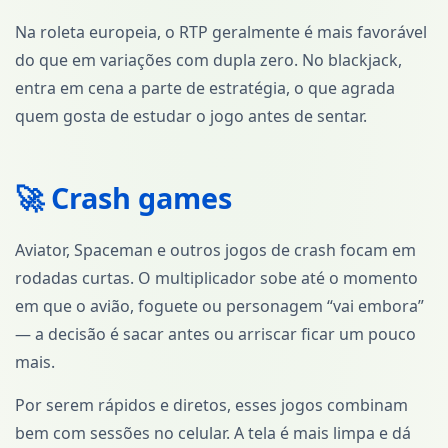
Na roleta europeia, o RTP geralmente é mais favorável
do que em variações com dupla zero. No blackjack,
entra em cena a parte de estratégia, o que agrada
quem gosta de estudar o jogo antes de sentar.
🚀 Crash games
Aviator, Spaceman e outros jogos de crash focam em
rodadas curtas. O multiplicador sobe até o momento
em que o avião, foguete ou personagem “vai embora”
— a decisão é sacar antes ou arriscar ficar um pouco
mais.
Por serem rápidos e diretos, esses jogos combinam
bem com sessões no celular. A tela é mais limpa e dá