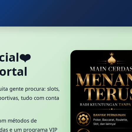
cial❤️
ortal
ta gente procura: slots,
portivas, tudo com conta
 com métodos de
ndas e um programa VIP