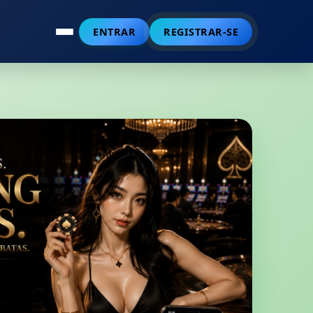
ENTRAR
REGISTRAR-SE