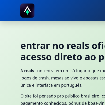
entrar no reals ofi
acesso direto ao p
A
reals
concentra em um só lugar o que mui
jogos de crash, mesas ao vivo e apostas es
única e interface em português.
O site foi pensado pro público brasileiro,
pagamento conhecidos, bônus de boas‑vi