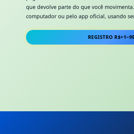
que devolve parte do que você movimenta.
computador ou pelo app oficial, usando s
REGISTRO R$+1~9