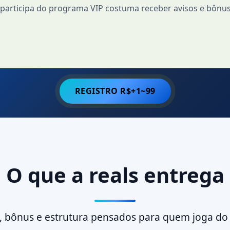
participa do programa VIP costuma receber avisos e bônus
REGISTRO R$+1~99
O que a reals entrega
, bônus e estrutura pensados para quem joga do 