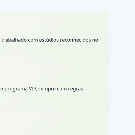
as, trabalhado com estúdios reconhecidos no
 ao programa VIP, sempre com regras