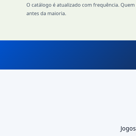
O catálogo é atualizado com frequência. Quem 
antes da maioria.
Jogos