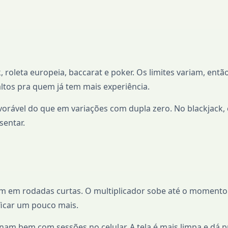
 roleta europeia, baccarat e poker. Os limites variam, en
ltos pra quem já tem mais experiência.
vorável do que em variações com dupla zero. No blackjack, 
sentar.
am em rodadas curtas. O multiplicador sobe até o momento
ficar um pouco mais.
am bem com sessões no celular. A tela é mais limpa e dá pr