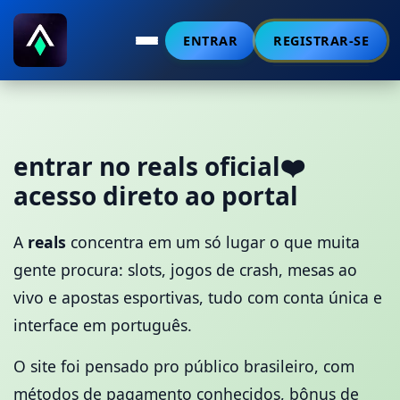
ENTRAR
REGISTRAR-SE
entrar no reals oficial❤️
acesso direto ao portal
A
reals
concentra em um só lugar o que muita
gente procura: slots, jogos de crash, mesas ao
vivo e apostas esportivas, tudo com conta única e
interface em português.
O site foi pensado pro público brasileiro, com
métodos de pagamento conhecidos, bônus de