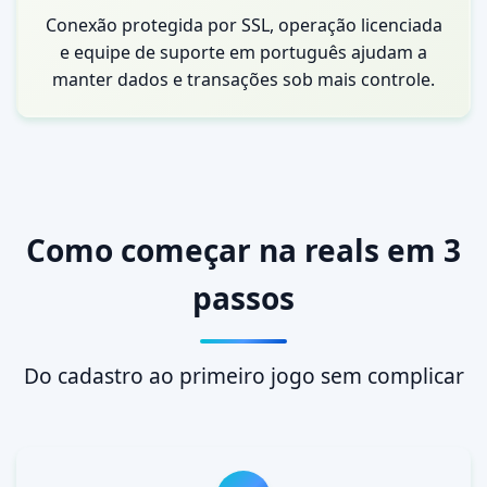
Conexão protegida por SSL, operação licenciada
e equipe de suporte em português ajudam a
manter dados e transações sob mais controle.
Como começar na reals em 3
passos
Do cadastro ao primeiro jogo sem complicar