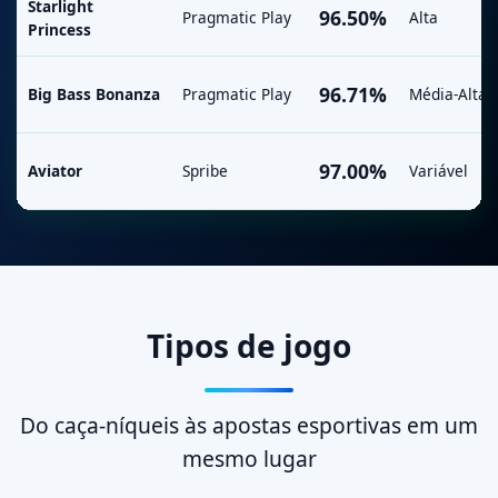
Starlight
96.50%
Pragmatic Play
Alta
Princess
96.71%
Big Bass Bonanza
Pragmatic Play
Média-Alta
97.00%
Aviator
Spribe
Variável
Tipos de jogo
Do caça‑níqueis às apostas esportivas em um
mesmo lugar