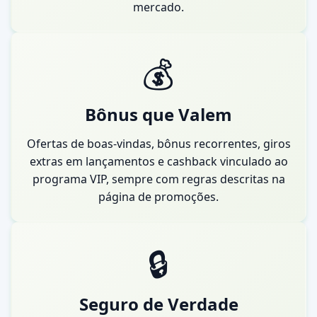
mercado.
💰
Bônus que Valem
Ofertas de boas‑vindas, bônus recorrentes, giros
extras em lançamentos e cashback vinculado ao
programa VIP, sempre com regras descritas na
página de promoções.
🔒
Seguro de Verdade