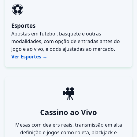
⚽
Esportes
Apostas em futebol, basquete e outras
modalidades, com opção de entradas antes do
jogo e ao vivo, e odds ajustadas ao mercado.
Ver Esportes →
🎥
Cassino ao Vivo
Mesas com dealers reais, transmissão em alta
definição e jogos como roleta, blackjack e