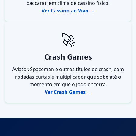
baccarat, em clima de cassino físico.
Ver Cassino ao Vivo →
🚀
Crash Games
Aviator, Spaceman e outros títulos de crash, com
rodadas curtas e multiplicador que sobe até o
momento em que o jogo encerra.
Ver Crash Games →