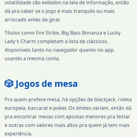
volatilidade são exibidos na tela de informação, então
dá pra saber se o jogo é mais tranquilo ou mais
arriscado antes de girar.
Títulos como Fire Strike, Big Bass Bonanza e Lucky
Lady's Charm completam a lista de clássicos,
disponíveis tanto no navegador quanto no app,
usando a mesma conta.
🎲 Jogos de mesa
Pra quem prefere mesa, há opções de blackjack, roleta
europeia, baccarat e poker. Os limites variam, então dá
pra encontrar mesas com apostas menores pra testar
e outras com valores mais altos pra quem já tem mais
experiência.