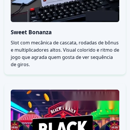
Sweet Bonanza
Slot com mecânica de cascata, rodadas de bônus
e multiplicadores altos. Visual colorido e ritmo de
jogo que agrada quem gosta de ver sequência
de giros.