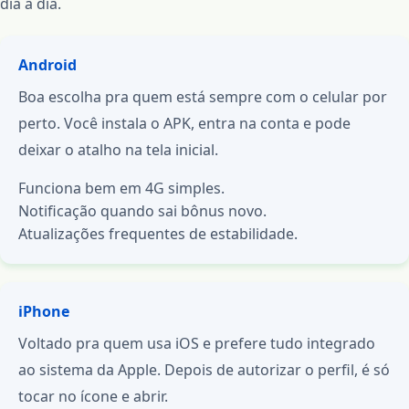
dia a dia.
Android
Boa escolha pra quem está sempre com o celular por
perto. Você instala o APK, entra na conta e pode
deixar o atalho na tela inicial.
Funciona bem em 4G simples.
Notificação quando sai bônus novo.
Atualizações frequentes de estabilidade.
iPhone
Voltado pra quem usa iOS e prefere tudo integrado
ao sistema da Apple. Depois de autorizar o perfil, é só
tocar no ícone e abrir.