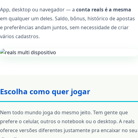
App, desktop ou navegador — a
conta reals é a mesma
em qualquer um deles. Saldo, bônus, histórico de apostas
e preferências andam juntos, sem necessidade de criar
vários cadastros.
Escolha como quer jogar
Nem todo mundo joga do mesmo jeito. Tem gente que
prefere o celular, outros o notebook ou o desktop. A reals
oferece versões diferentes justamente pra encaixar no seu