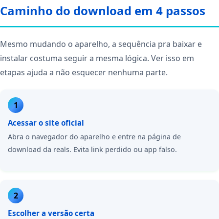
Caminho do download em 4 passos
Mesmo mudando o aparelho, a sequência pra baixar e
instalar costuma seguir a mesma lógica. Ver isso em
etapas ajuda a não esquecer nenhuma parte.
1
Acessar o site oficial
Abra o navegador do aparelho e entre na página de
download da reals. Evita link perdido ou app falso.
2
Escolher a versão certa