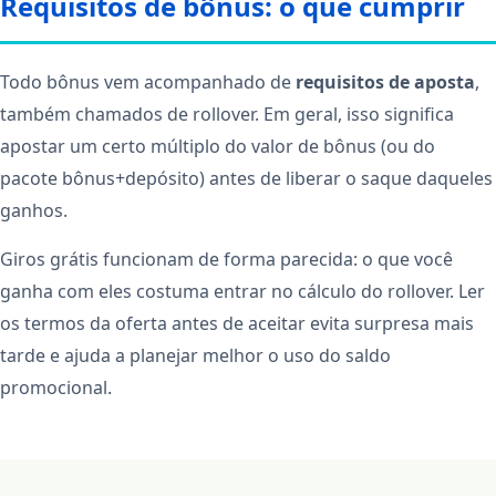
Requisitos de bônus: o que cumprir
Todo bônus vem acompanhado de
requisitos de aposta
,
também chamados de rollover. Em geral, isso significa
apostar um certo múltiplo do valor de bônus (ou do
pacote bônus+depósito) antes de liberar o saque daqueles
ganhos.
Giros grátis funcionam de forma parecida: o que você
ganha com eles costuma entrar no cálculo do rollover. Ler
os termos da oferta antes de aceitar evita surpresa mais
tarde e ajuda a planejar melhor o uso do saldo
promocional.