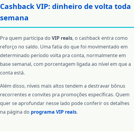
Cashback VIP: dinheiro de volta toda
semana
Pra quem participa do
VIP reals
, o cashback entra como
reforço no saldo. Uma fatia do que foi movimentado em
determinado período volta pra conta, normalmente em
base semanal, com porcentagem ligada ao nível em que a
conta está.
Além disso, níveis mais altos tendem a destravar bônus
recorrentes e convites pra promoções específicas. Quem
quer se aprofundar nesse lado pode conferir os detalhes
na página do
programa VIP reals
.