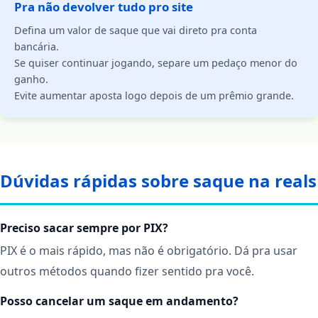
Pra não devolver tudo pro site
Defina um valor de saque que vai direto pra conta
bancária.
Se quiser continuar jogando, separe um pedaço menor do
ganho.
Evite aumentar aposta logo depois de um prêmio grande.
Dúvidas rápidas sobre saque na reals
Preciso sacar sempre por PIX?
PIX é o mais rápido, mas não é obrigatório. Dá pra usar
outros métodos quando fizer sentido pra você.
Posso cancelar um saque em andamento?