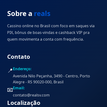
Sobre a
reals
Cassino online no Brasil com foco em saques via
PIX, bônus de boas‑vindas e cashback VIP pra
quem movimenta a conta com frequência.
Contato
Endereço:
📍
Avenida Nilo Peçanha, 3490 - Centro, Porto
Alegre - RS 90020-000, Brasil
Email:
📧
contato@realsv.com
Localização