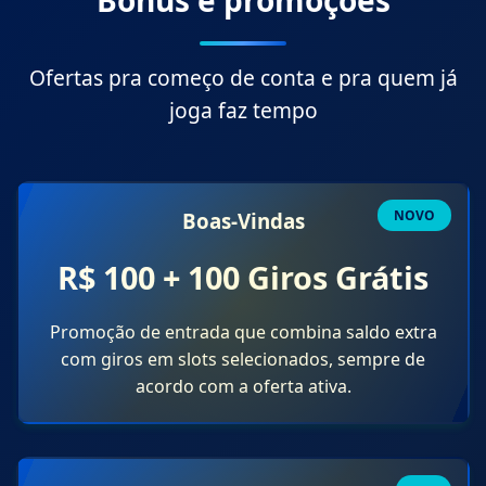
Bônus e promoções
Ofertas pra começo de conta e pra quem já
joga faz tempo
NOVO
Boas-Vindas
R$ 100 + 100 Giros Grátis
Promoção de entrada que combina saldo extra
com giros em slots selecionados, sempre de
acordo com a oferta ativa.