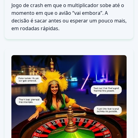
Jogo de crash em que o multiplicador sobe até o
momento em que o avião “vai embora”. A
decisão é sacar antes ou esperar um pouco mais,
em rodadas rápidas.