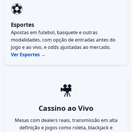
⚽
Esportes
Apostas em futebol, basquete e outras
modalidades, com opção de entradas antes do
jogo e ao vivo, e odds ajustadas ao mercado.
Ver Esportes →
🎥
Cassino ao Vivo
Mesas com dealers reais, transmissão em alta
definição e jogos como roleta, blackjack e