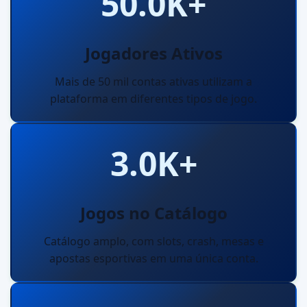
50.0K+
Jogadores Ativos
Mais de 50 mil contas ativas utilizam a
plataforma em diferentes tipos de jogo.
3.0K+
Jogos no Catálogo
Catálogo amplo, com slots, crash, mesas e
apostas esportivas em uma única conta.