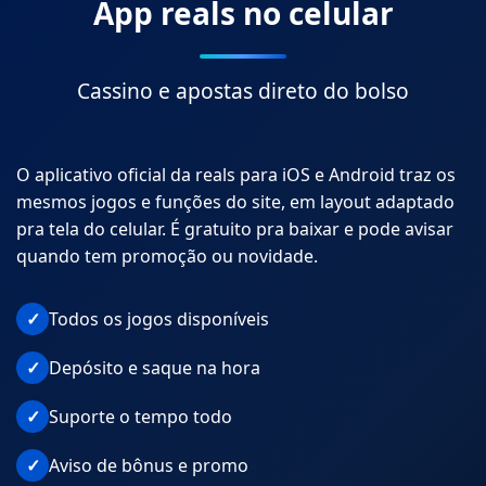
App reals no celular
Cassino e apostas direto do bolso
O aplicativo oficial da reals para iOS e Android traz os
mesmos jogos e funções do site, em layout adaptado
pra tela do celular. É gratuito pra baixar e pode avisar
quando tem promoção ou novidade.
✓
Todos os jogos disponíveis
✓
Depósito e saque na hora
✓
Suporte o tempo todo
✓
Aviso de bônus e promo