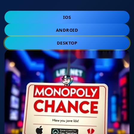
IOS
ANDROID
DESKTOP