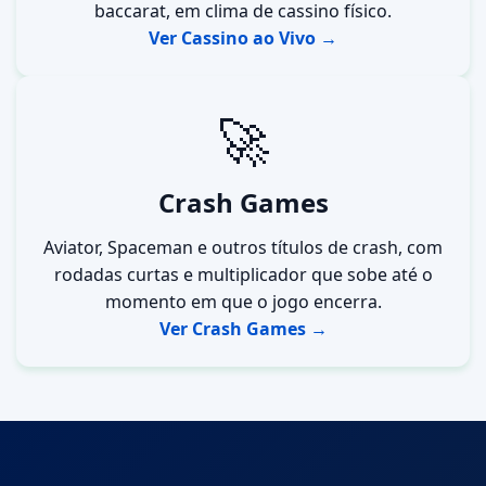
baccarat, em clima de cassino físico.
Ver Cassino ao Vivo →
🚀
Crash Games
Aviator, Spaceman e outros títulos de crash, com
rodadas curtas e multiplicador que sobe até o
momento em que o jogo encerra.
Ver Crash Games →