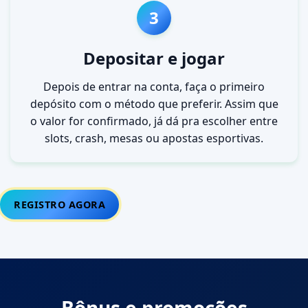
3
Depositar e jogar
Depois de entrar na conta, faça o primeiro
depósito com o método que preferir. Assim que
o valor for confirmado, já dá pra escolher entre
slots, crash, mesas ou apostas esportivas.
REGISTRO AGORA